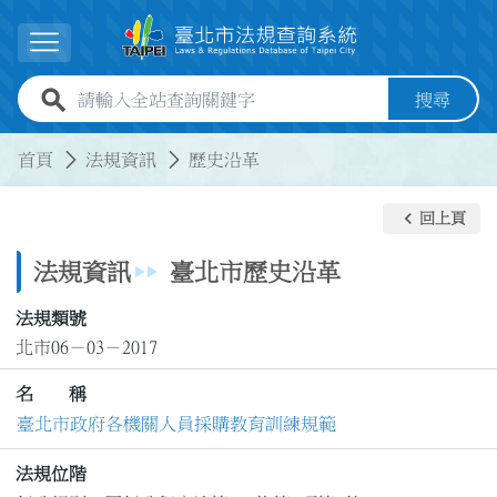
跳到主要內容
展開選單
全站查詢關鍵字欄位
搜尋
:::
:::
首頁
法規資訊
歷史沿革
keyboard_arrow_left
回上頁
法規資訊
臺北市歷史沿革
法規類號
北市06－03－2017
名 稱
臺北市政府各機關人員採購教育訓練規範
法規位階