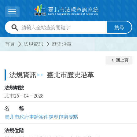
跳到主要內容
展開選單
全站查詢關鍵字欄位
搜尋
:::
:::
首頁
法規資訊
歷史沿革
keyboard_arrow_left
回上頁
法規資訊
臺北市歷史沿革
法規類號
北市26－04－2028
名 稱
臺北市政府申請案件處理作業要點
法規位階