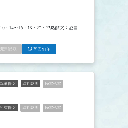
0、14～16、18、20、22點條文；並自
history
制定依據
歷史沿革
異動條文
異動說明
提案草案
所有條文
異動說明
提案草案