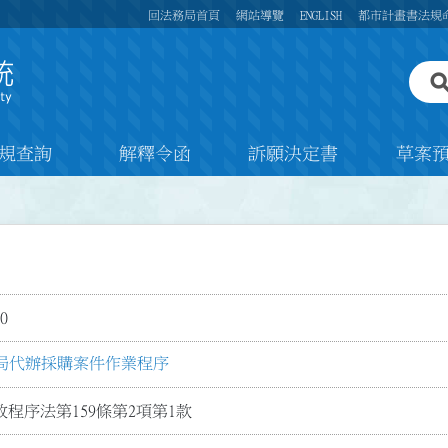
回法務局首頁
網站導覽
ENGLISH
都市計畫書法規
規查詢
解釋令函
訴願決定書
草案
0
局代辦採購案件作業程序
程序法第159條第2項第1款