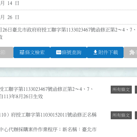
 月 14 日
 月 26 日
月26日臺北市政府府授工聯字第1133023467號函修正第2～4、7、1
效
tune
pin
file_download
extension
章節
條文檢索
條號查詢
附件下載
工聯字第1133023467號函修正第2～4、7、
所有條文
自113年8月26日生效
10）府授工聯字第11030152011號函修正名稱
所有條文
中心代辦採購案件作業程序；新名稱：臺北市