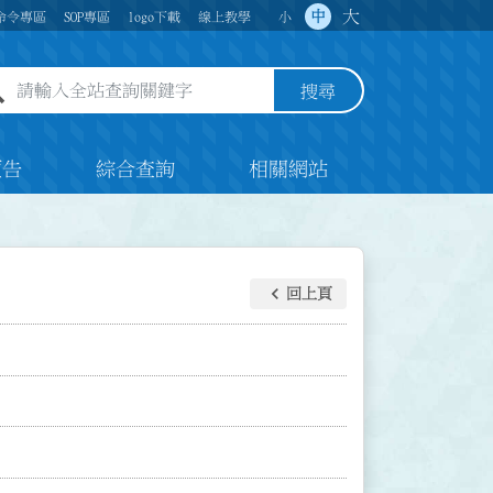
大
中
命令專區
SOP專區
logo下載
線上教學
小
全站查詢關鍵字欄位
搜尋
預告
綜合查詢
相關網站
keyboard_arrow_left
回上頁