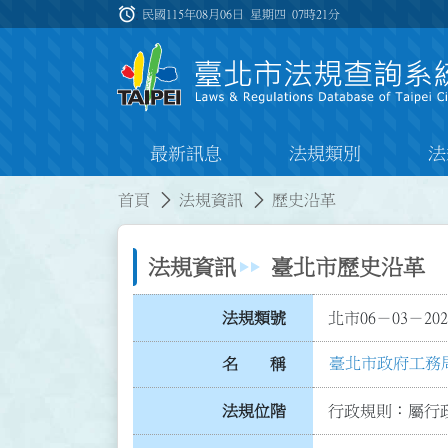
跳到主要內容
alarm
:::
民國115年08月06日 星期四
07時21分
最新訊息
法規類別
法
:::
:::
首頁
法規資訊
歷史沿革
法規資訊
臺北市歷史沿革
法規類號
北市06－03－202
臺北市政府工務
名 稱
法規位階
行政規則：屬行政