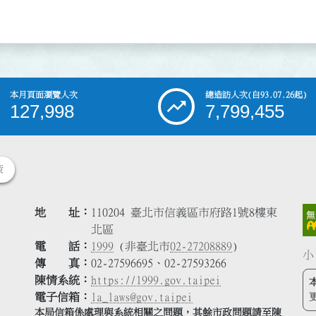
本月頁面瀏覽人次
總造訪人次
(自93.07.26起)
127,998
7,799,455
策
地 址
110204 臺北市信義區市府路1號8樓東
北區
電 話
1999
(非臺北市
02-27208889
)
小
傳 真
02-27596695、02-27593266
陳情系統
https://1999.gov.taipei
電子信箱
la_laws@gov.taipei
本局信箱係處理與系統相關之問題，其餘市政問題請至陳