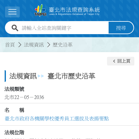
跳到主要內容
展開選單
全站查詢關鍵字欄位
搜尋
:::
:::
首頁
法規資訊
歷史沿革
keyboard_arrow_left
回上頁
法規資訊
臺北市歷史沿革
法規類號
北市22－05－2036
名 稱
臺北市政府各機關學校優秀員工選拔及表揚要點
法規位階