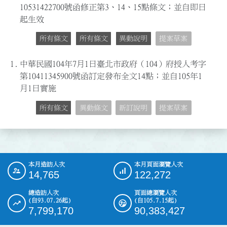
10531422700號函修正第3、14、15點條文；並自即日
起生效
所有條文
所有條文
異動說明
提案草案
1.
中華民國104年7月1日臺北市政府（104）府授人考字
第10411345900號函訂定發布全文14點；並自105年1
月1日實施
所有條文
異動條文
新訂說明
提案草案
本月造訪人次
本月頁面瀏覽人次
:::
14,765
122,272
總造訪人次
頁面總瀏覽人次
(自93.07.26起)
(自105.7.15起)
7,799,170
90,383,427