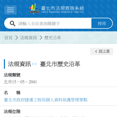
跳到主要內容
展開選單
全站查詢關鍵字欄位
搜尋
:::
:::
首頁
法規資訊
歷史沿革
keyboard_arrow_left
回上頁
法規資訊
臺北市歷史沿革
法規類號
北市15－05－2041
名 稱
臺北市政府捷運工程局個人資料保護管理要點
法規位階