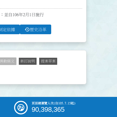
條；並自106年2月1日施行
history
制定依據
歷史沿革
異動條文
新訂說明
提案草案
頁面總瀏覽人次
(自105.7.15起)
90,398,365