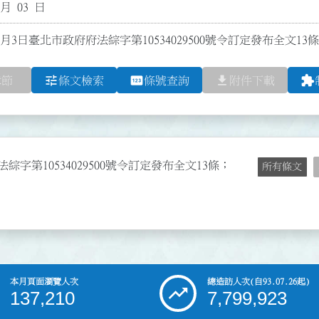
 月 03 日
1月3日臺北市政府府法綜字第10534029500號令訂定發布全文13
tune
pin
file_download
extension
章節
條文檢索
條號查詢
附件下載
綜字第10534029500號令訂定發布全文13條；
所有條文
本月頁面瀏覽人次
總造訪人次
(自93.07.26起)
137,210
7,799,923