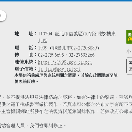
策
地 址
110204 臺北市信義區市府路1號8樓東
北區
電 話
1999
(非臺北市
02-27208889
)
小
傳 真
02-27596695、02-27593266
陳情系統
https://1999.gov.taipei
電子信箱
la_laws@gov.taipei
本局信箱係處理與系統相關之問題，其餘市政問題請至陳
情系統反映。
索，並不提供法規及法律諮詢之服務，如有法律上的疑義，建議
提供之電子檔或書面編排製作，若與本府公報之公布文字有所不
各主管機關網站所發布之法規資料蒐集編排製作，若與政府公報
網站管理人員，我們會即刻修正。