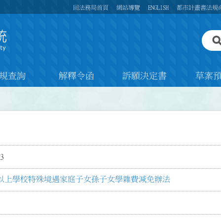
回法務局首頁
網站導覽
ENGLISH
都市計畫書法規
規查詢
解釋令函
訴願決定書
草案
3
以上學校特殊境遇家庭子女孫子女學雜費減免辦法