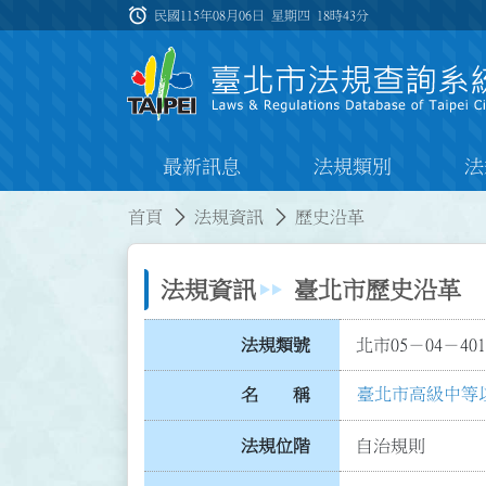
跳到主要內容
alarm
:::
民國115年08月06日 星期四
18時43分
最新訊息
法規類別
法
:::
:::
首頁
法規資訊
歷史沿革
法規資訊
臺北市歷史沿革
法規類號
北市05－04－401
臺北市高級中等
名 稱
法規位階
自治規則