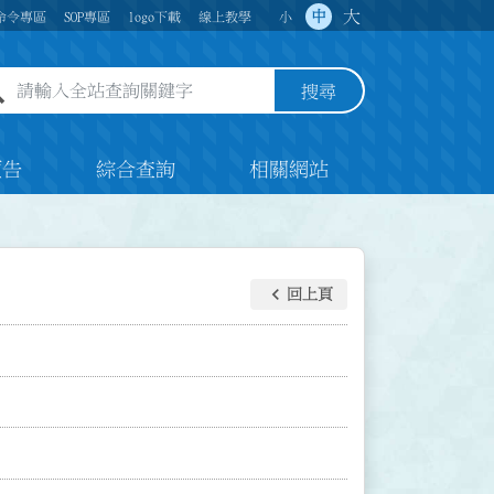
大
中
命令專區
SOP專區
logo下載
線上教學
小
全站查詢關鍵字欄位
搜尋
預告
綜合查詢
相關網站
keyboard_arrow_left
回上頁