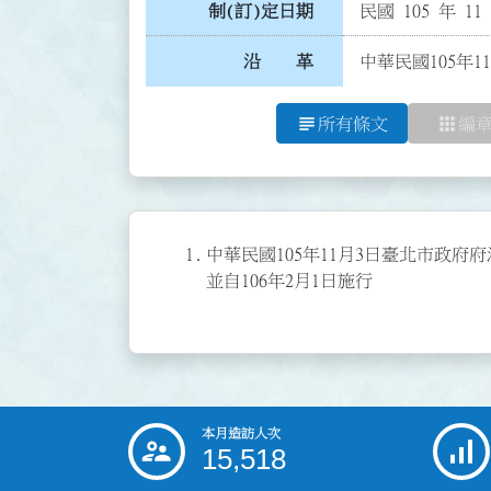
制(訂)定日期
民國 105 年 11
沿 革
中華民國105年1
subject
apps
所有條文
編
1.
中華民國105年11月3日臺北市政府府法
並自106年2月1日施行
本月造訪人次
:::
15,518