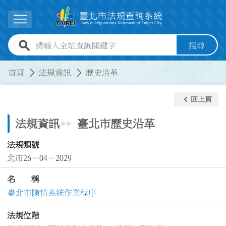
跳到主要內容
展開選單
全站查詢關鍵字欄位
搜尋
:::
:::
首頁
法規資訊
歷史沿革
keyboard_arrow_left
回上頁
法規資訊
臺北市歷史沿革
法規類號
北市26－04－2029
名 稱
臺北市陳情系統作業程序
法規位階