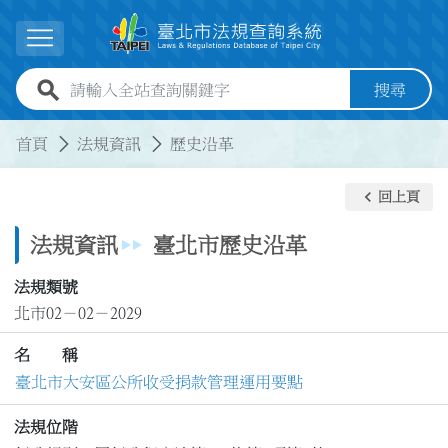
跳到主要內容
展開選單
全站查詢關鍵字欄位
搜尋
:::
:::
首頁
法規資訊
歷史沿革
keyboard_arrow_left
回上頁
法規資訊
臺北市歷史沿革
法規類號
北市02－02－2029
名 稱
臺北市大安區公所收受捐款管理運用要點
法規位階