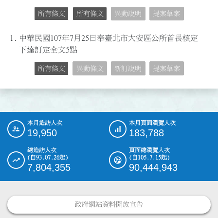
所有條文
所有條文
異動說明
提案草案
1.
中華民國107年7月25日奉臺北市大安區公所首長核定
下達訂定全文5點
所有條文
異動條文
新訂說明
提案草案
本月造訪人次
本月頁面瀏覽人次
:::
19,950
183,788
總造訪人次
頁面總瀏覽人次
(自93.07.26起)
(自105.7.15起)
7,804,355
90,444,943
政府網站資料開放宣告