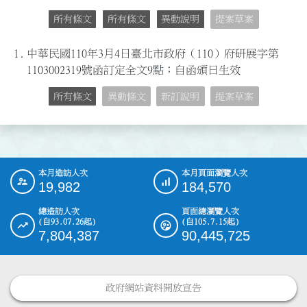
所有條文
所有條文
異動說明
提案草案
1.
中華民國110年3月4日臺北市政府（110）府研展字第
1103002319號函訂定全文9點；自函頒日生效
所有條文
異動條文
新訂說明
提案草案
本月造訪人次
本月頁面瀏覽人次
:::
19,982
184,570
總造訪人次
頁面總瀏覽人次
(自93.07.26起)
(自105.7.15起)
7,804,387
90,445,725
政府網站資料開放宣告