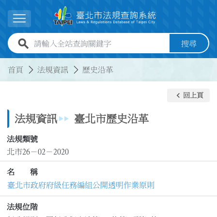
跳到主要內容
展開選單
全站查詢關鍵字欄位
搜尋
:::
:::
首頁
法規資訊
歷史沿革
keyboard_arrow_left
回上頁
法規資訊
臺北市歷史沿革
法規類號
北市26－02－2020
名 稱
臺北市政府府級任務編組公開透明作業原則
法規位階