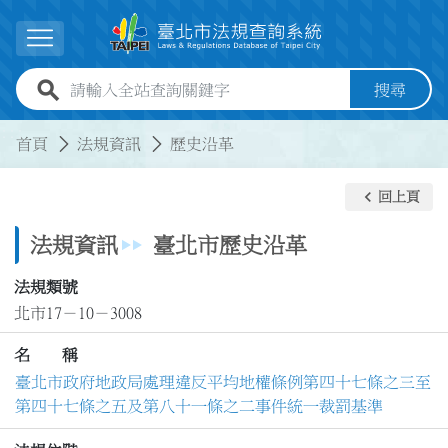
跳到主要內容
展開選單
全站查詢關鍵字欄位
搜尋
:::
:::
首頁
法規資訊
歷史沿革
keyboard_arrow_left
回上頁
法規資訊
臺北市歷史沿革
法規類號
北市17－10－3008
名 稱
臺北市政府地政局處理違反平均地權條例第四十七條之三至
第四十七條之五及第八十一條之二事件統一裁罰基準