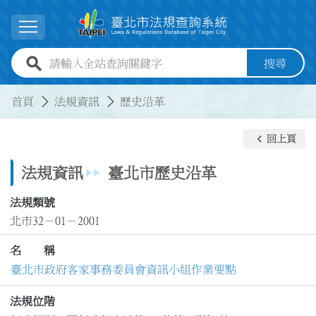
跳到主要內容
展開選單
全站查詢關鍵字欄位
搜尋
:::
:::
首頁
法規資訊
歷史沿革
keyboard_arrow_left
回上頁
法規資訊
臺北市歷史沿革
法規類號
北市32－01－2001
名 稱
臺北市政府客家事務委員會資訊小組作業要點
法規位階