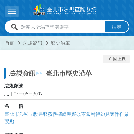
跳到主要內容
展開選單
全站查詢關鍵字欄位
搜尋
:::
:::
首頁
法規資訊
歷史沿革
keyboard_arrow_left
回上頁
法規資訊
臺北市歷史沿革
法規類號
北市05－06－3007
名 稱
臺北市公私立教保服務機構處理疑似不當對待幼兒案件作業
要點