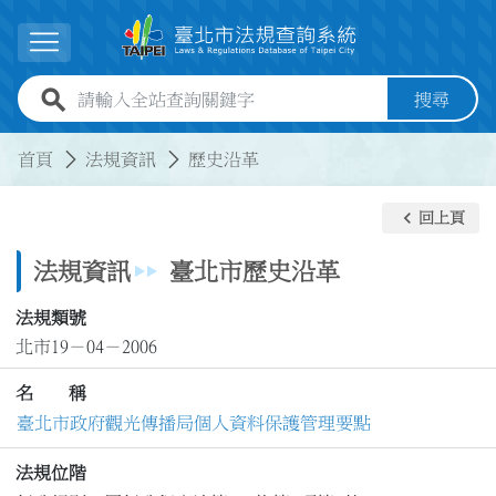
跳到主要內容
展開選單
全站查詢關鍵字欄位
搜尋
:::
:::
首頁
法規資訊
歷史沿革
keyboard_arrow_left
回上頁
法規資訊
臺北市歷史沿革
法規類號
北市19－04－2006
名 稱
臺北市政府觀光傳播局個人資料保護管理要點
法規位階