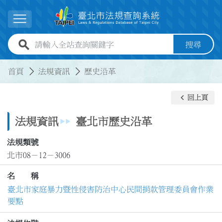
跳到主要內容
展開選單
全站查詢關鍵字欄位
搜尋
:::
:::
首頁
法規資訊
歷史沿革
keyboard_arrow_left
回上頁
法規資訊
臺北市歷史沿革
法規類號
北市08－12－3006
名 稱
臺北市家庭暴力暨性侵害防治中心民間捐款管理委員會作業
要點