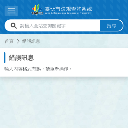
跳到主要內容
展開選單
全站查詢關鍵字欄位
搜尋
:::
:::
首頁
錯誤訊息
錯誤訊息
輸入內容格式有誤，請重新操作。