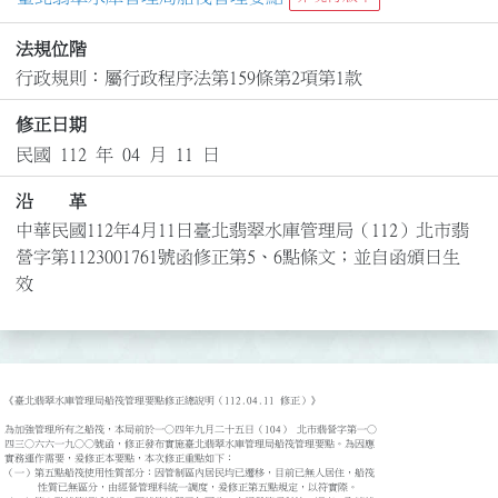
法規位階
行政規則：屬行政程序法第159條第2項第1款
修正日期
民國 112 年 04 月 11 日
沿 革
中華民國112年4月11日臺北翡翠水庫管理局（112）北市翡
營字第1123001761號函修正第5、6點條文；並自函頒日生
效
《臺北翡翠水庫管理局船筏管理要點修正總說明（112.04.11 修正）》

為加強管理所有之船筏，本局前於一○四年九月二十五日（104） 北市翡營字第一○

四三○六六一九○○號函，修正發布實施臺北翡翠水庫管理局船筏管理要點。為因應

實務運作需要，爰修正本要點，本次修正重點如下：

（一）第五點船筏使用性質部分：因管制區內居民均已遷移，目前已無人居住，船筏

      性質已無區分，由經營管理科統一調度，爰修正第五點規定，以符實際。
