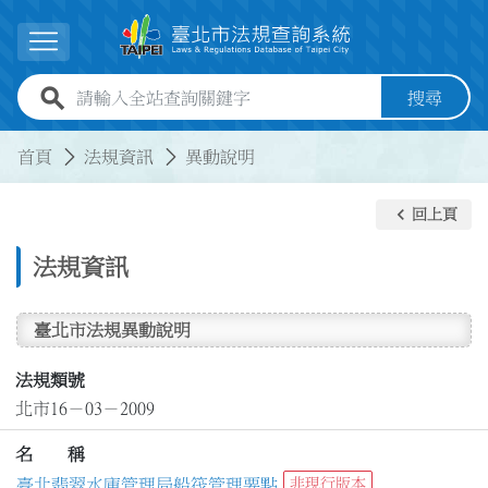
跳到主要內容
展開選單
全站查詢關鍵字欄位
搜尋
:::
:::
首頁
法規資訊
異動說明
keyboard_arrow_left
回上頁
法規資訊
臺北市法規異動說明
法規類號
北市16－03－2009
名 稱
臺北翡翠水庫管理局船筏管理要點
非現行版本