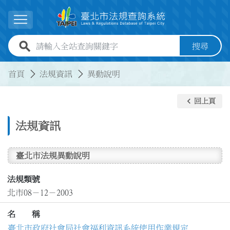
跳到主要內容
展開選單
全站查詢關鍵字欄位
搜尋
:::
:::
首頁
法規資訊
異動說明
keyboard_arrow_left
回上頁
法規資訊
臺北市法規異動說明
法規類號
北市08－12－2003
名 稱
臺北市政府社會局社會福利資訊系統使用作業規定