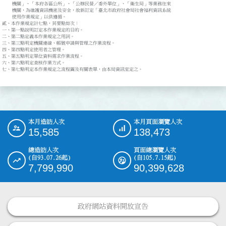
    機關」、「本府各區公所」、「公辦民營／委外單位」、「衛生局」等業務往來

    機關，為維護資訊機密及安全，故新訂定「臺北市政府社會局社會福利資訊系統

    使用作業規定」以供遵循。

貳、本作業規定計七點，其要點如次：

一、第一點說明訂定本作業規定的目的。

二、第二點定義本作業規定之用詞。

三、第三點明定機關連線、帳號申請與管理之作業流程。

四、第四點明定使用者之管理。

五、第五點明定單位資料需求作業流程。

六、第六點明定查核作業方式。

七、第七點明定本作業規定之流程圖及有關表單，由本局資訊室定之。
本月造訪人次
本月頁面瀏覽人次
:::
15,585
138,473
總造訪人次
頁面總瀏覽人次
(自93.07.26起)
(自105.7.15起)
7,799,990
90,399,628
政府網站資料開放宣告