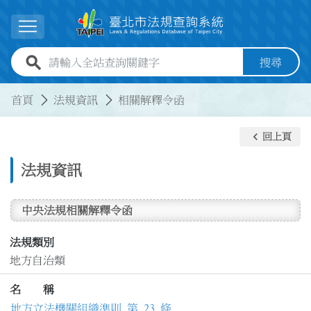
跳到主要內容
展開選單
全站查詢關鍵字欄位
搜尋
:::
:::
首頁
法規資訊
相關解釋令函
keyboard_arrow_left
回上頁
法規資訊
中央法規相關解釋令函
法規類別
地方自治類
名 稱
地方立法機關組織準則 第 23 條