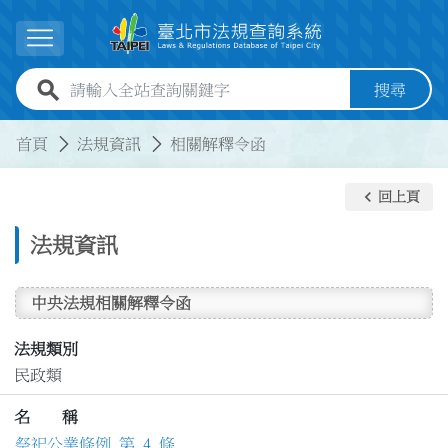
跳到主要內容
展開選單
全站查詢關鍵字欄位
搜尋
:::
:::
首頁
法規資訊
相關解釋令函
keyboard_arrow_left
回上頁
法規資訊
中央法規相關解釋令函
法規類別
民政類
名 稱
祭祀公業條例 第 4 條