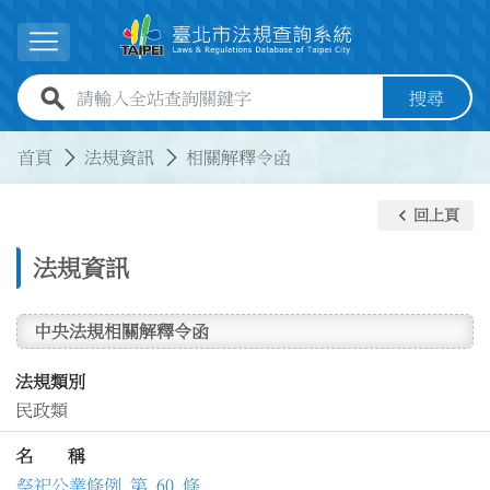
跳到主要內容
展開選單
全站查詢關鍵字欄位
搜尋
:::
:::
首頁
法規資訊
相關解釋令函
keyboard_arrow_left
回上頁
法規資訊
中央法規相關解釋令函
法規類別
民政類
名 稱
祭祀公業條例 第 60 條