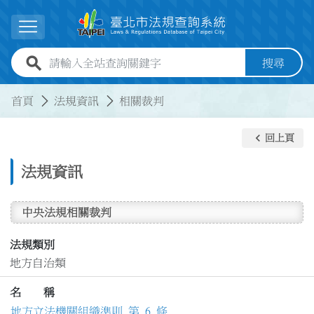
跳到主要內容
展開選單
全站查詢關鍵字欄位
搜尋
:::
:::
首頁
法規資訊
相關裁判
keyboard_arrow_left
回上頁
法規資訊
中央法規相關裁判
法規類別
地方自治類
名 稱
地方立法機關組織準則 第 6 條