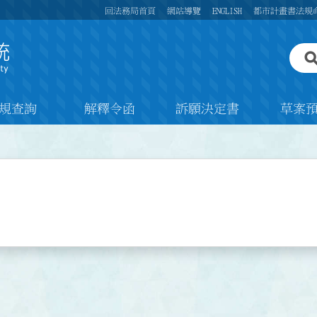
回法務局首頁
網站導覽
ENGLISH
都市計畫書法規
規查詢
解釋令函
訴願決定書
草案