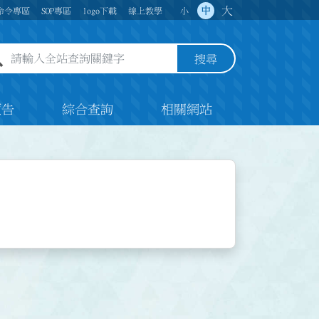
大
中
命令專區
SOP專區
logo下載
線上教學
小
全站查詢關鍵字欄位
搜尋
預告
綜合查詢
相關網站