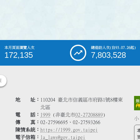
本月頁面瀏覽人次
總造訪人次
(自93.07.26起)
172,135
7,803,528
策
地 址
110204 臺北市信義區市府路1號8樓東
北區
電 話
1999
(非臺北市
02-27208889
)
小
傳 真
02-27596695、02-27593266
陳情系統
https://1999.gov.taipei
電子信箱
la_laws@gov.taipei