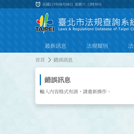
跳到主要內容
alarm
:::
民國115年08月08日 星期六
12時50分
最新訊息
法規類別
法
:::
:::
首頁
錯誤訊息
錯誤訊息
輸入內容格式有誤，請重新操作。