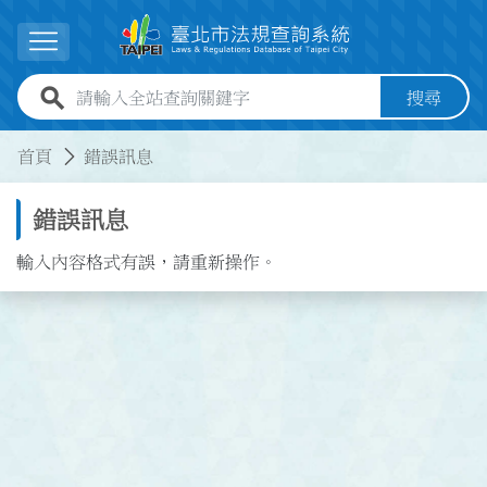
跳到主要內容
展開選單
全站查詢關鍵字欄位
搜尋
:::
:::
首頁
錯誤訊息
錯誤訊息
輸入內容格式有誤，請重新操作。