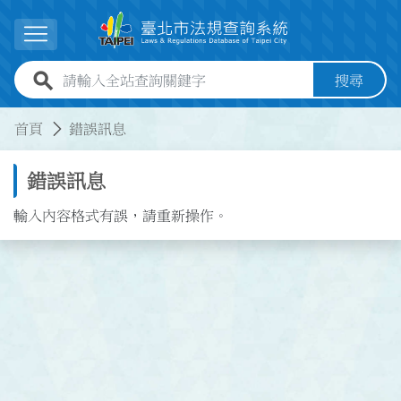
跳到主要內容
展開選單
全站查詢關鍵字欄位
搜尋
:::
:::
首頁
錯誤訊息
錯誤訊息
輸入內容格式有誤，請重新操作。