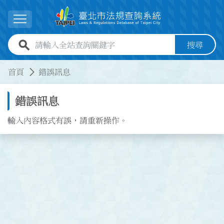
跳到主要內容
展開選單
全站查詢關鍵字欄位
搜尋
:::
:::
首頁
錯誤訊息
錯誤訊息
輸入內容格式有誤，請重新操作。