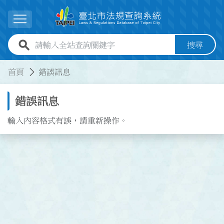
跳到主要內容
展開選單
全站查詢關鍵字欄位
搜尋
:::
:::
首頁
錯誤訊息
錯誤訊息
輸入內容格式有誤，請重新操作。