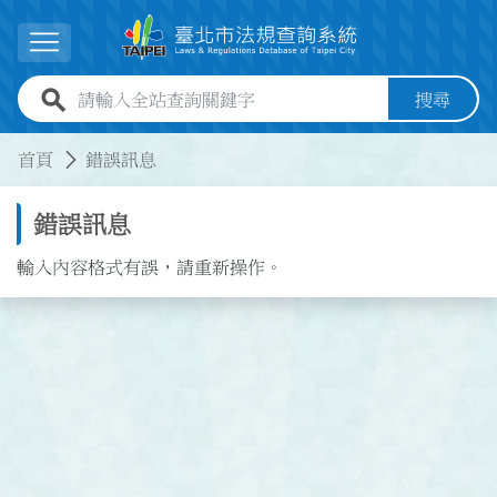
跳到主要內容
展開選單
全站查詢關鍵字欄位
搜尋
:::
:::
首頁
錯誤訊息
錯誤訊息
輸入內容格式有誤，請重新操作。