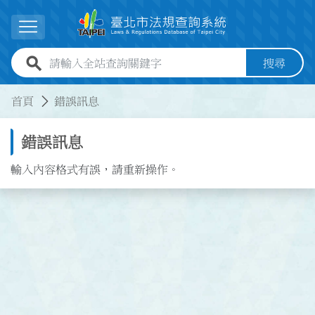
跳到主要內容
展開選單
全站查詢關鍵字欄位
搜尋
:::
:::
首頁
錯誤訊息
錯誤訊息
輸入內容格式有誤，請重新操作。