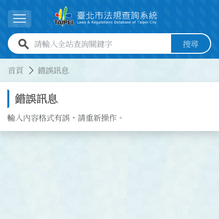
跳到主要內容
展開選單
全站查詢關鍵字欄位
搜尋
:::
:::
首頁
錯誤訊息
錯誤訊息
輸入內容格式有誤，請重新操作。