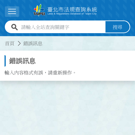
跳到主要內容
展開選單
全站查詢關鍵字欄位
搜尋
:::
:::
首頁
錯誤訊息
錯誤訊息
輸入內容格式有誤，請重新操作。