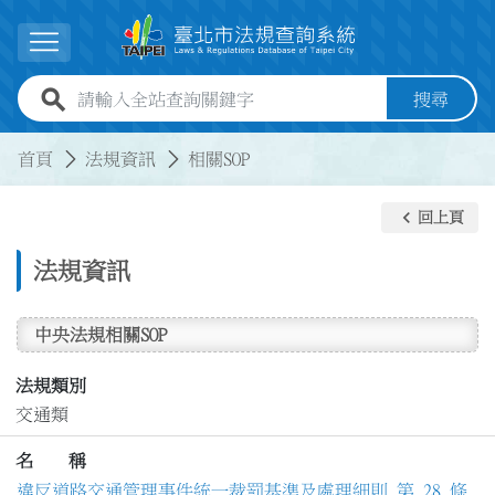
跳到主要內容
展開選單
全站查詢關鍵字欄位
搜尋
:::
:::
首頁
法規資訊
相關SOP
keyboard_arrow_left
回上頁
法規資訊
中央法規相關SOP
法規類別
交通類
名 稱
違反道路交通管理事件統一裁罰基準及處理細則 第 28 條