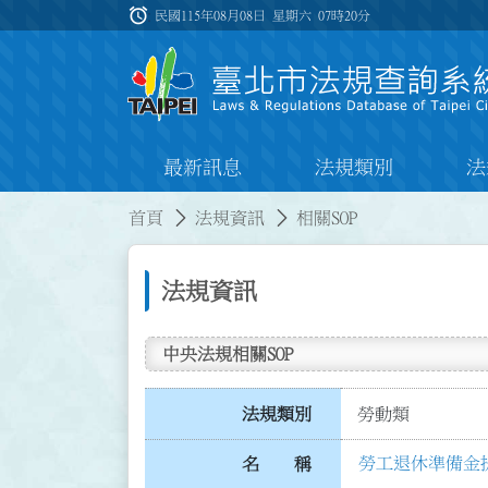
跳到主要內容
alarm
:::
民國115年08月08日 星期六
07時20分
最新訊息
法規類別
法
:::
:::
首頁
法規資訊
相關SOP
法規資訊
中央法規相關SOP
法規類別
勞動類
勞工退休準備金提
名 稱