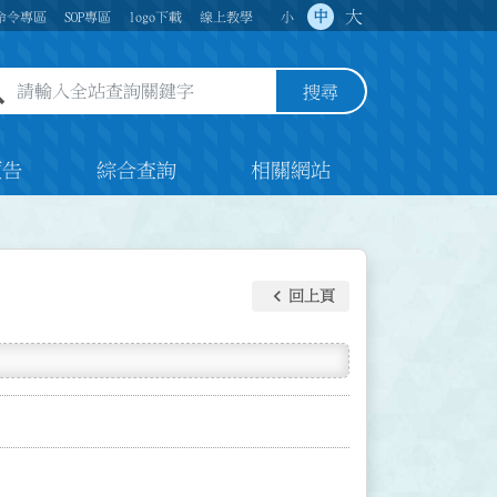
大
中
命令專區
SOP專區
logo下載
線上教學
小
全站查詢關鍵字欄位
搜尋
預告
綜合查詢
相關網站
keyboard_arrow_left
回上頁