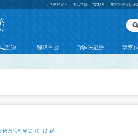
回法務局首頁
網站導覽
ENGLISH
都市計畫書法規
規查詢
解釋令函
訴願決定書
草案
撥及管理辦法 第 13 條