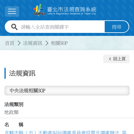
跳到主要內容
展開選單
全站查詢關鍵字欄位
搜尋
:::
:::
首頁
法規資訊
相關SOP
keyboard_arrow_left
回上頁
法規資訊
中央法規相關SOP
法規類別
地政類
名 稱
直轄市縣（市）不動產糾紛調處委員會設置及調處辦法 第