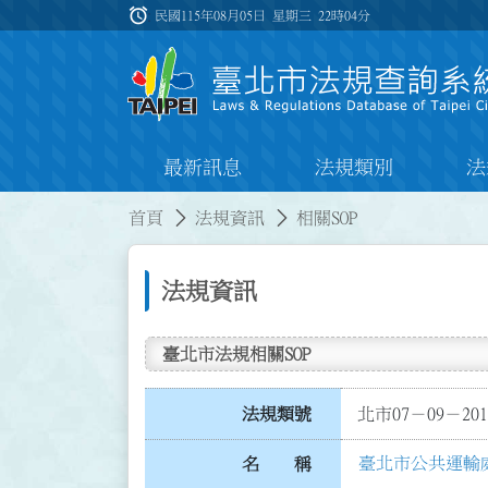
跳到主要內容
alarm
:::
民國115年08月05日 星期三
22時04分
最新訊息
法規類別
法
:::
:::
首頁
法規資訊
相關SOP
法規資訊
臺北市法規相關SOP
法規類號
北市07－09－201
臺北市公共運輸處
名 稱