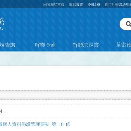
回法務局首頁
網站導覽
ENGLISH
都市計畫書法規
規查詢
解釋令函
訴願決定書
草案
4
個人資料保護管理要點 第 10 條