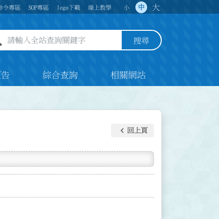
大
中
命令專區
SOP專區
logo下載
線上教學
小
全站查詢關鍵字欄位
搜尋
預告
綜合查詢
相關網站
keyboard_arrow_left
回上頁