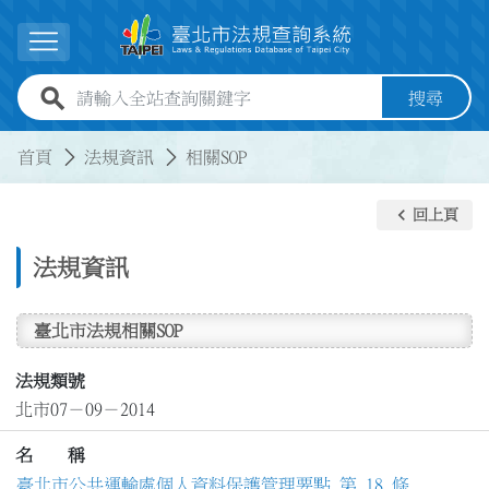
跳到主要內容
展開選單
全站查詢關鍵字欄位
搜尋
:::
:::
首頁
法規資訊
相關SOP
keyboard_arrow_left
回上頁
法規資訊
臺北市法規相關SOP
法規類號
北市07－09－2014
名 稱
臺北市公共運輸處個人資料保護管理要點 第 18 條