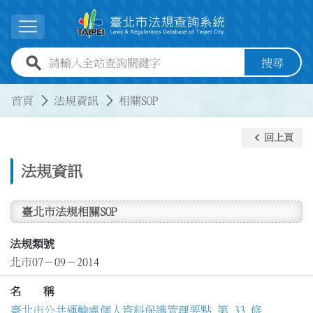
跳到主要內容
展開選單
全站查詢關鍵字欄位
搜尋
:::
:::
首頁
法規資訊
相關SOP
keyboard_arrow_left
回上頁
法規資訊
臺北市法規相關SOP
法規類號
北市07－09－2014
名 稱
臺北市公共運輸處個人資料保護管理要點 第 33 條