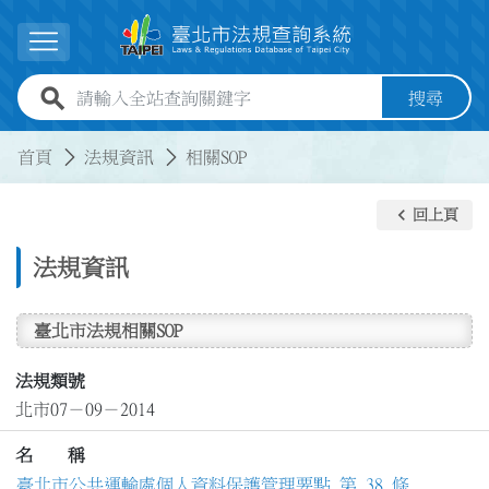
跳到主要內容
展開選單
全站查詢關鍵字欄位
搜尋
:::
:::
首頁
法規資訊
相關SOP
keyboard_arrow_left
回上頁
法規資訊
臺北市法規相關SOP
法規類號
北市07－09－2014
名 稱
臺北市公共運輸處個人資料保護管理要點 第 38 條