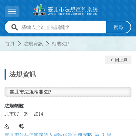
跳到主要內容
展開選單
全站查詢關鍵字欄位
搜尋
:::
:::
首頁
法規資訊
相關SOP
keyboard_arrow_left
回上頁
法規資訊
臺北市法規相關SOP
法規類號
北市07－09－2014
名 稱
臺北市公共運輸處個人資料保護管理要點 第 9 條