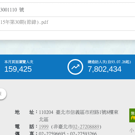
001110 號
5年第30期(節錄).pdf
本月頁面瀏覽人次
總造訪人次
(自93.07.26起)
159,425
7,802,434
策
地 址
110204 臺北市信義區市府路1號8樓東
北區
電 話
1999
(非臺北市
02-27208889
)
小
傳 真
02-27596695、02-27593266