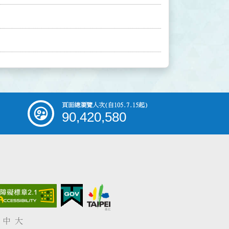
頁面總瀏覽人次
(自105.7.15起)
90,420,580
中
大