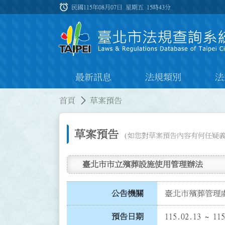
跳到主要內容
alarm
:::
民國115年08月07日 星期五
15時43分
最新訊息
法規類別
法
:::
:::
首頁
草案預告
草案預告
(如您對草案預告內容有何任疑
臺北市市立殯葬設施使用管理辦法
公告機關
臺北市殯葬管理
115.02.13 ~ 115
預告日期