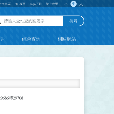
大
中
命令專區
SOP專區
logo下載
線上教學
小
全站查詢關鍵字欄位
搜尋
預告
綜合查詢
相關網站
29686轉29708