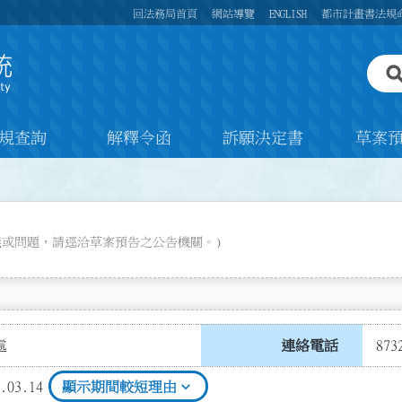
回法務局首頁
網站導覽
ENGLISH
都市計畫書法規
規查詢
解釋令函
訴願決定書
草案
義或問題，請逕洽草案預告之公告機關。)
處
連絡電話
873
expand_more
.03.14
顯示期間較短理由