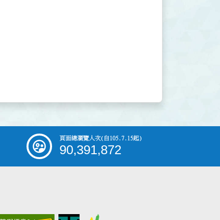
頁面總瀏覽人次
(自105.7.15起)
90,391,872