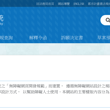
回法務局首頁
網站導覽
ENGLISH
都市計畫書法規
規查詢
解釋令函
訴願決定書
草案
「無障礙網頁開發規範」而建置， 遵循無障礙網站設計之規範提供
s Key) 等設計方式， 以幫助障礙人士使用。本網站的主要樣版內容分