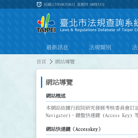
跳到主要內容
alarm
:::
民國115年08月06日 星期四
08時53分
最新訊息
法規類別
法
:::
:::
首頁
網站導覽
網站導覽
網站概述
本網站依據行政院研究發展考核委員會訂定之
Navigator)、鍵盤快速鍵 (Acces
網站快速鍵（Accesskey）