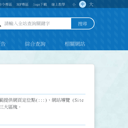
大
中
命令專區
SOP專區
logo下載
線上教學
小
全站查詢關鍵字欄位
搜尋
預告
綜合查詢
相關網站
網頁定位點(:::)、網站導覽 (Site
為三大區塊。