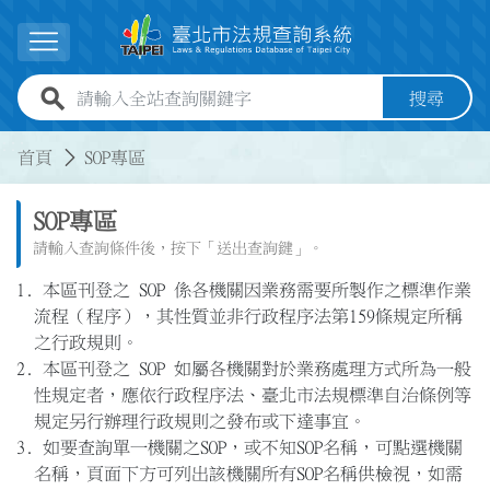
跳到主要內容
展開選單
全站查詢關鍵字欄位
搜尋
:::
:::
首頁
SOP專區
SOP專區
請輸入查詢條件後，按下「送出查詢鍵」。
本區刊登之 SOP 係各機關因業務需要所製作之標準作業
流程（程序），其性質並非行政程序法第159條規定所稱
之行政規則。
本區刊登之 SOP 如屬各機關對於業務處理方式所為一般
性規定者，應依行政程序法、臺北市法規標準自治條例等
規定另行辦理行政規則之發布或下達事宜。
如要查詢單一機關之SOP，或不知SOP名稱，可點選機關
名稱，頁面下方可列出該機關所有SOP名稱供檢視，如需