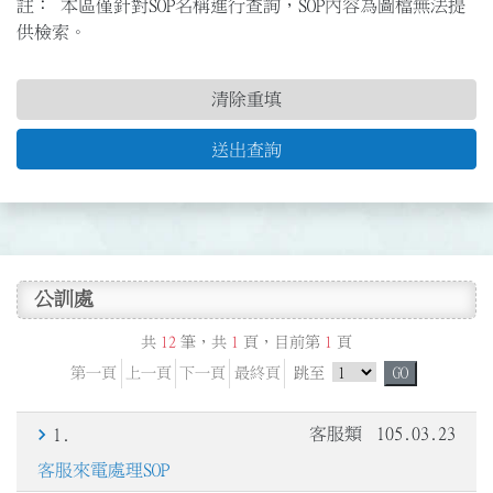
註： 本區僅針對SOP名稱進行查詢，SOP內容為圖檔無法提
供檢索。
清除重填
送出查詢
公訓處
共
12
筆，共
1
頁，目前第
1
頁
跳頁選單
第一頁
上一頁
下一頁
最終頁
跳至
GO
客服類
105.03.23
1.
客服來電處理SOP