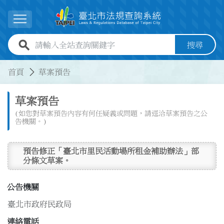
跳到主要內容
展開選單
全站查詢關鍵字欄位
搜尋
:::
:::
首頁
草案預告
草案預告
(如您對草案預告內容有何任疑義或問題，請逕洽草案預告之公
告機關。)
預告修正「臺北市里民活動場所租金補助辦法」部
分條文草案。
公告機關
臺北市政府民政局
連絡電話