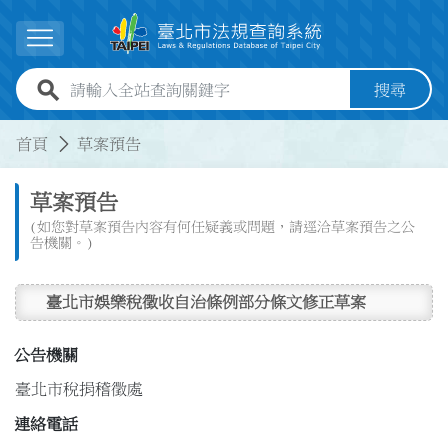
跳到主要內容
展開選單
全站查詢關鍵字欄位
搜尋
:::
:::
首頁
草案預告
草案預告
(如您對草案預告內容有何任疑義或問題，請逕洽草案預告之公
告機關。)
臺北市娛樂稅徵收自治條例部分條文修正草案
公告機關
臺北市稅捐稽徵處
連絡電話