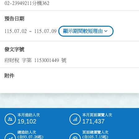
02-23949211分機362
預告日期
expand_more
115.07.02 ~ 115.07.09
顯示期間較短理由
發文字號
府財稅 字第 1153001449 號
附件
本月造訪人次
本月頁面瀏覽人次
:::
19,102
171,437
總造訪人次
頁面總瀏覽人次
(自93.07.26起)
(自105.7.15起)