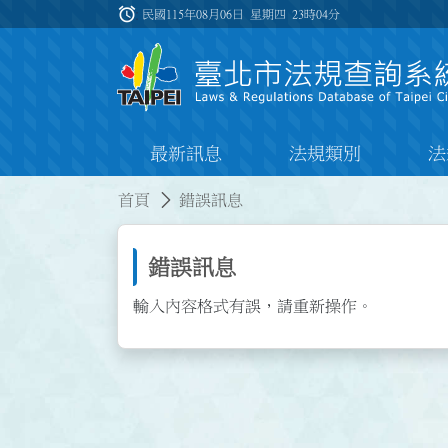
跳到主要內容
alarm
:::
民國115年08月06日 星期四
23時04分
最新訊息
法規類別
法
:::
:::
首頁
錯誤訊息
錯誤訊息
輸入內容格式有誤，請重新操作。