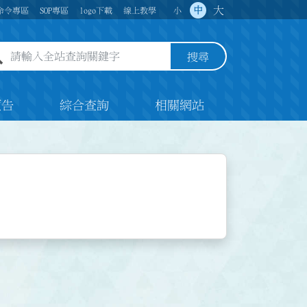
大
中
命令專區
SOP專區
logo下載
線上教學
小
全站查詢關鍵字欄位
搜尋
預告
綜合查詢
相關網站