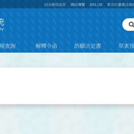
回法務局首頁
網站導覽
ENGLISH
都市計畫書法規
規查詢
解釋令函
訴願決定書
草案