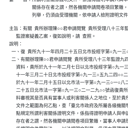
關係存在者之謂，然各機關申請閱卷項目繁雜，
列舉，仍須由受理機關，依申請人檢附證明文件
主旨：有關  貴所辦理陳○○君申請閱覽  貴所受理八十三年
      監證案疑義乙案，復如說明，請  查照。

說明：

  一、復  貴所九十一年四月二十五日北市投經字第○九一三○
  二、有關辦理陳○○君申請閱覽  貴所受理八十三年監證九
      資料，貴所於九十一年二月七日以北市投經字第○九一
      十一年三月二十日北市投經字第○九一三○五九二四○
      於九十一年二月十五日以北市法一字第○九一三○一○八
      二十五日北市法一字第○九一三○二一二九○○號函復
      料審視其是否具有當事人或利害關係人之地位，至於
      文件之範圍為何乙點，查「臺北市政府及所屬各級機
      點規定所謂利害關係證明文件，係指得證明申請人與
      存在者之謂，然各機關申請閱卷項目繁雜，當事人申