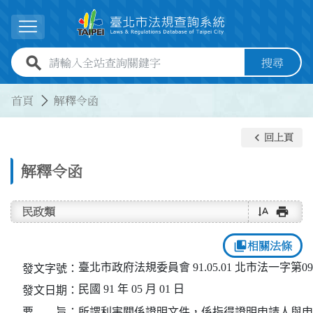
跳到主要內容
展開選單
全站查詢關鍵字欄位
搜尋
:::
:::
首頁
解釋令函
keyboard_arrow_left
回上頁
解釋令函
text_rotate_vertical
print
民政類
collections_bookmark
相關法條
臺北市政府法規委員會 91.05.01 北市法一字第091
發文字號：
民國 91 年 05 月 01 日
發文日期：
要 旨：
所謂利害關係證明文件，係指得證明申請人與申