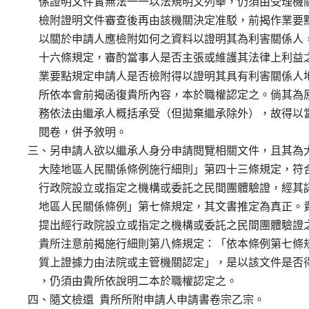
      係證明文件實無法一一以法規明文列舉，仍須由受理
      檢附證明文件審查後再由該機關決定准駁，前揭作業
      以關於申請人應檢附如何之資料以證明其為利害關係
      十六條規定，審酌當事人是否主張或維護其法律上利
      業要點規定申請人是否檢附得以證明其具有利害關係
      所依本會前揭函復貴所內容，本於職權認定之。倘其
      務依法由繼承人概括承受（但拋棄繼承除外），故得
      閱卷，併予敘明。

  三、另申請人欲以繼承人身分申請閱覽相關文件，且其為
      大陸地區人民關係條例施行細則」第四十三條規定，
      行政院設立或指定之機構或委託之民間團體驗證，經
      地區人民關係條例」第七條規定，其文書推定為真正
      提出經行政院設立或指定之機構或委託之民間團體驗
      貴所注意前揭施行細則第八條規定：「依本條例第七
      質上證據力由法院或主管機關認定」，是以該文件是
      ，仍須由貴所依說明二本於職權認定之。

  四、隨文檢還  貴所所附申請人申請書卷宗乙宗。
