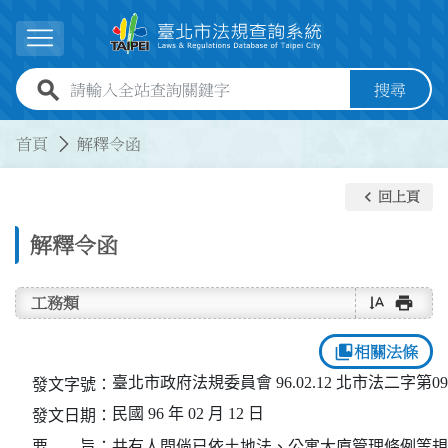
跳到主要內容
展開選單
全站查詢關鍵字欄位
搜尋
:::
:::
首頁
解釋令函
keyboard_arrow_left
回上頁
解釋令函
text_rotate_vertical
print
工務類
collections_bookmark
相關法條
臺北市政府法規委員會 96.02.12 北市法二字第096
發文字號：
民國 96 年 02 月 12 日
發文日期：
要 旨：
共有人間倘已依土地法、公寓大廈管理條例等規