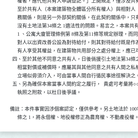
      權者，應代他共有人申請登記。」上開規定，僅涉及
      至於共有人（本案建築物全體區分所有權人）與相對人
      務關係，則是另一外部契約關係，在此契約關係中，
      沒有土地法第34條之 1適法性的問題。易言之，本案
      1 、公寓大廈管理條例第 8條及第11條等規定辦理，
      對人以出資改善公設為對待給付，則其對待給付既是
      有人享受其權益，在建築物共用部分之處分權上，應
  四、至於其他不同意之共有人，日後倘援引土地法第34條之 
      相當對價或補償時，應屬其與其他同意之共有人間之私
      立場似毋須介入，可由當事人間自行循民事途徑解決之。
  五、另為確保本案當事人間約定之履行，  貴處可考量將○
      執照之附款，以杜日後爭議。

備註：本件事實因涉個案認定，僅供參考。另土地法於 100年 
      條之 1，將永佃權、地役權修正為農育權、不動產役權