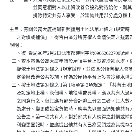
並同意相對人以出資改善公設為對待給付，則其
排除特定共有人享受，於建物共用部分處分權上
主旨：有關公寓大廈補辦雜照援用土地法第34條之1規定時
      之對價或補償」，得否由區分所有權人會議決定之疑
說明：

  一、復  貴局96年2月2日北市都建照字第09662622700號函。
  二、查本案係公寓大廈申請於屋頂平台上設置冷卻水塔，
      擬依土地法第34條之 1規定辦理，並依區分所有權人
      定金額改善公共設施，作為於屋頂平台上設置冷卻水塔
  三、按土地法第34條之 1第 1項至第 3項規定：「共有
      及設定地上權、永佃權、地役權或典權，應以共有人
      之同意行之。但其應有部分合計逾三分之二者，其人
      為處分、變更或設定負擔時，應事先以書面通知他共
      公告之。第一項共有人，對於他共有人應得之對價或
      利變更登記時，並應提出他共有人已為受領或為其提