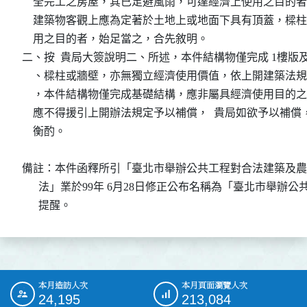
    全完工之房屋，其已足避風雨，可達經濟上使用之目的
    建築物客觀上應為定著於土地上或地面下具有頂蓋，樑
    用之目的者，始足當之，合先敘明。

二、按  貴局大簽說明二、所述，本件結構物僅完成 1樓版及
    、樑柱或牆壁，亦無獨立經濟使用價值，依上開建築法
    ，本件結構物僅完成基礎結構，應非屬具經濟使用目的
    應不得援引上開辦法規定予以補償，  貴局如欲予以補償
    衡酌。

備註：本件函釋所引「臺北市舉辦公共工程對合法建築及農
      法」業於99年 6月28日修正公布名稱為「臺北市舉
      提醒。
本月造訪人次
本月頁面瀏覽人次
:::
24,195
213,084