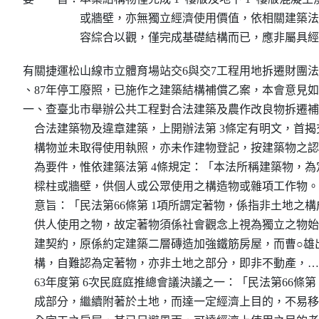
或牆壁，亦無獨立經濟使用價值，依相關建築法
容綜合以觀，僅完成基礎結構而已，應非屬具經
有關捷運松山線市立體育場站交6與交7工程用地拆遷財團法人
、87年停工廢照，已施作之建築結構補償乙案，本會意見如
一、查臺北市舉辦公共工程對合法建築及農作改良物拆遷補
    合法建築物及違章建築，上開辦法第 3條定有明文，首揭交
    構物並未取得使用執照，亦未作建物登記，按建築物之
    為要件，惟依建築法第 4條規定：「本法所稱建築物，
    樑柱或牆壁，供個人或公眾使用之構造物或雜項工作物。」
    意旨：「民法第66條第 1項所謂定著物，係指非土地
    供人使用之物，故定著物須係社會觀念上視為獨立之物
    建契約，原係約定建築二層磚造加強鐵筋房屋，而曹○
    構，自難認為定著物，亦非土地之部分，即非不動產，……
    63年度第 6次民庭庭推總會議決議之一：「民法第66條
    成部分，繼續附著於土地，而達一定經濟上目的，不易