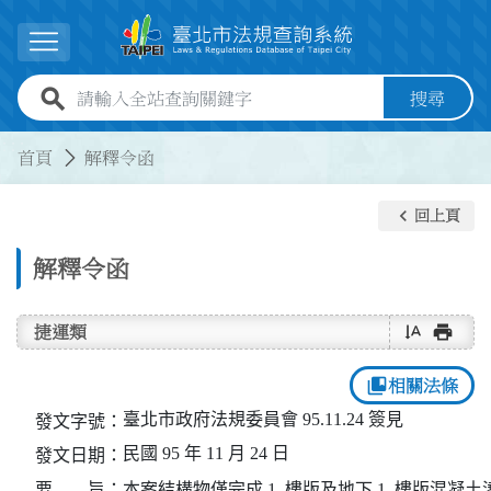
跳到主要內容
展開選單
全站查詢關鍵字欄位
搜尋
:::
:::
首頁
解釋令函
keyboard_arrow_left
回上頁
解釋令函
text_rotate_vertical
print
捷運類
collections_bookmark
相關法條
臺北市政府法規委員會 95.11.24 簽見
發文字號：
民國 95 年 11 月 24 日
發文日期：
要 旨：
本案結構物僅完成 1  樓版及地下 1  樓版混凝