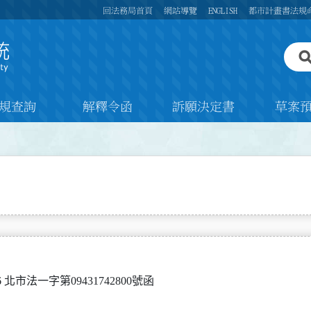
回法務局首頁
網站導覽
ENGLISH
都市計畫書法規
規查詢
解釋令函
訴願決定書
草案
 北市法一字第09431742800號函