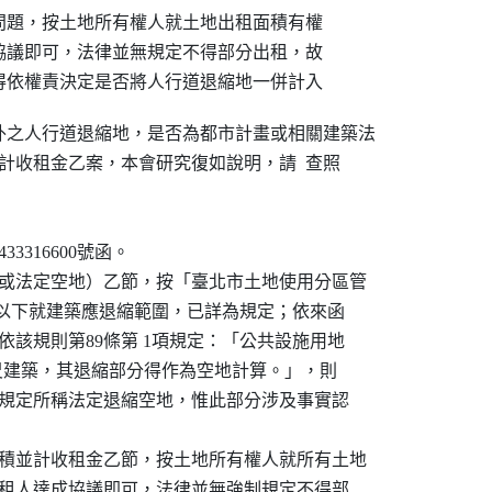
題，按土地所有權人就土地出租面積有權

議即可，法律並無規定不得部分出租，故

得依權責決定是否將人行道退縮地一併計入
之人行道退縮地，是否為都市計畫或相關建築法

否計收租金乙案，本會研究復如說明，請  查照

3316600號函。

（或法定空地）乙節，按「臺北市土地使用分區管

第87條以下就建築應退縮範圍，已詳為規定；依來函

，依該規則第89條第 1項規定：「公共設施用地

四公尺建築，其退縮部分得作為空地計算。」，則

該條規定所稱法定退縮空地，惟此部分涉及事實認

面積並計收租金乙節，按土地所有權人就所有土地

與承租人達成協議即可，法律並無強制規定不得部
