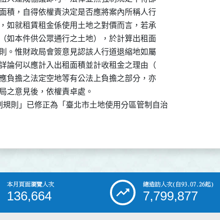
出租面積，自得依權責決定是否應將案內所稱人行

租金，如就租賃租金係使用土地之對價而言，若承

土地（如本件供公眾通行之土地），於計算出租面

平原則。惟財政局會簽意見認該人行道退縮地如屬

並未詳論何以應計入出租面積並計收租金之理由（

依法應負擔之法定空地等有公法上負擔之部分，亦

財政局之意見後，依權責卓處。

規則」已修正為「臺北市土地使用分區管制自治

本月頁面瀏覽人次
總造訪人次
(自93.07.26起)
136,664
7,799,877