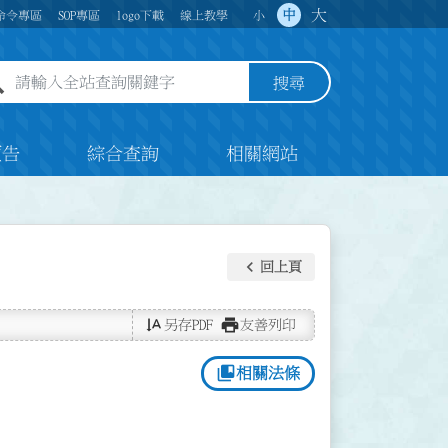
大
中
命令專區
SOP專區
logo下載
線上教學
小
全站查詢關鍵字欄位
搜尋
預告
綜合查詢
相關網站
keyboard_arrow_left
回上頁
text_rotate_vertical
print
另存PDF
友善列印
collections_bookmark
相關法條