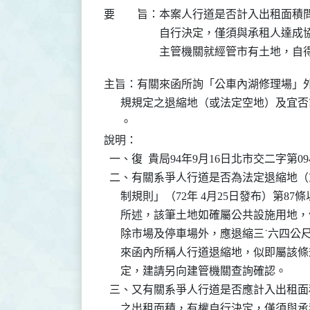
要 旨：
本案人行道是否計入出租面積問
自行決定，僅須與承租人達成協
主管機關就經管市有土地，自
主旨：有關來函所詢「公車內湖修理場」外
      規規定之退縮地（或法定空地）及宜
      。

說明：

  一、復  貴局94年9月16日北市交二字第0943
  二、有關系爭人行道是否為法定退縮地
      制規則」（72年 4月25日發布）
      所述，該筆土地如確屬公共設施用地
      除市場及停車場外，應退縮三˙六
      來函內所稱人行道退縮地，似即屬
      定，建請另向建管機關查詢確認。

  三、又有關系爭人行道是否應計入出租
      之出租面積，有權自行決定，僅須