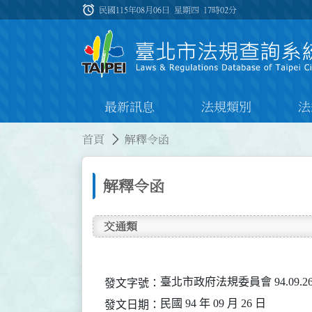
跳到主要內容
alarm
:::
民國115年08月06日 星期四
17時02分
最新訊息
法規類別
法
:::
:::
首頁
解釋令函
解釋令函
交通類
臺北市政府法規委員會 94.09.26
發文字號：
民國 94 年 09 月 26 日
發文日期：