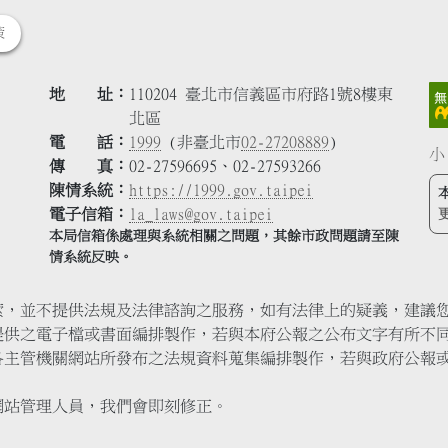
策
地 址
110204 臺北市信義區市府路1號8樓東
北區
電 話
1999
(非臺北市
02-27208889
)
小
傳 真
02-27596695、02-27593266
陳情系統
https://1999.gov.taipei
電子信箱
la_laws@gov.taipei
本局信箱係處理與系統相關之問題，其餘市政問題請至陳
情系統反映。
索，並不提供法規及法律諮詢之服務，如有法律上的疑義，建議
提供之電子檔或書面編排製作，若與本府公報之公布文字有所不
各主管機關網站所發布之法規資料蒐集編排製作，若與政府公報
網站管理人員，我們會即刻修正。