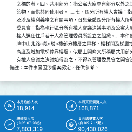
      之標的者。四、共用部分：指公寓大廈專有部分以外
      築物，而供共同使用者。......七、區分所有權人會議
      及涉及權利義務之有關事項，召集全體區分所有權人所舉行之
      委員會：指為執行區分所有權人會議決議事項及公寓
      權人選任住戶若干人為管理委員所設立之組織。」本
      牌中山北路○段○號○樓部分樓層之電梯、樓梯間及梯
      高度及增加電梯停靠樓層，似屬上開條文所稱屬共用
      有權人會議之決議始得為之，不得以管理委員會之開會
備註：本件事實因涉個案認定，僅供參考。
本月造訪人次
本月頁面瀏覽人次
:::
18,914
168,871
總造訪人次
頁面總瀏覽人次
(自93.07.26起)
(自105.7.15起)
7,803,319
90,430,026