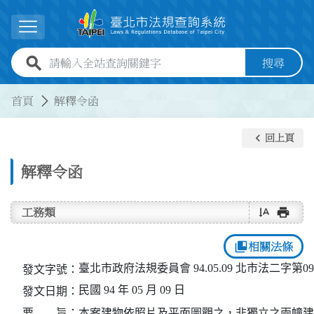
跳到主要內容
展開選單
全站查詢關鍵字欄位
搜尋
:::
:::
首頁
解釋令函
keyboard_arrow_left
回上頁
解釋令函
text_rotate_vertical
print
工務類
collections_bookmark
相關法條
臺北市政府法規委員會 94.05.09 北市法二字第094
發文字號：
民國 94 年 05 月 09 日
發文日期：
要 旨：
本案建物依照片及平面圖觀之，非獨立之兩幢建