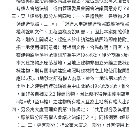
      樓板拆除並抬高樓板高度等變更，是否應依公寓大廈管
      有權人會議決議，或由管理委員會開會決議同意亦可？
  三、查「建築執照分左列四種：一、建造執照：建築物之
      領建造執照。......。」「起造人申請建造執照或雜項
      權利證明文件、工程圖樣及說明書。」因此本案如確係
      為，則依上開規定，起造人於申請建造執照時即應檢
      指土地使用權同意書）等相關文件，合先敘明。再者
      案建物原坐落地號重測前為牛埔段○地號，後分割為○及○
      本案建築物原座落基地，且地上建物非獨立分離之數
      棟建物，則有關申請建造執照時應檢附之土地使用權
      應以○及○-1地號之所有權人為準，並依土地法第34條之
      土地上之建物門牌號碼雖為中山北路○段○號及○號，
      ，並非各自獨立之2 幢建築物，因此似不得僅由使用
      ○段○號 1至14樓）之建物所有權人且為土地所有權人
  四、另公寓大廈管理條例第11條規定：「共用部分及其相
      ，應依區分所有權人會議之決議行之。」同條例第 3
      ：......三、專有部分：指公寓大廈之一部分，具有使