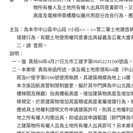
物所有權人及土地所有權人出具同意書即可，又
高度及電梯停靠樓層似屬共用部分改良行為，應
主旨：為本市中山區中山段 1小段○○、○○等二筆土地建造
      增建行為，有關土地使用權同意書出具疑義及公寓大
      二，請  查照。

說明：

  一、復  貴局94年4月27日北市工建字第09452231100號函。

  二、本案依  貴局來函所述，係旨揭土地原領有64建（中山
      照及67使字第0166號使用執照，其建築規模為地上14層
      本次係因航高管制限制變更，擬於其中門牌為中山北路2
      樓梯間及梯廳）抬高樓板高度、增加建築物高度及增加
      條規定，於原建築物增加其面積或高度者屬增建行為，依
      應檢具土地權利證明文件申請建築許可，則其土地權
      地之所有權人均需出具，抑或由該申請範圍（即門牌為中
      之建築物所有權人且為土地所有權人出具即可？另本